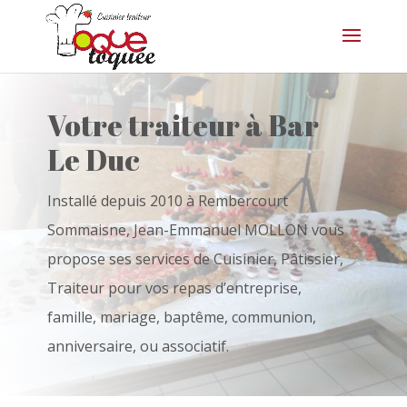
Votre traiteur à Bar
Le Duc
Installé depuis 2010 à Rembercourt
Sommaisne, Jean-Emmanuel MOLLON vous
propose ses services de Cuisinier, Pâtissier,
Traiteur pour vos repas d’entreprise,
famille, mariage, baptême, communion,
anniversaire, ou associatif.